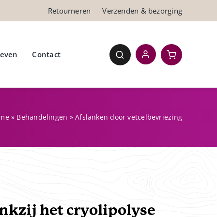
Retourneren
Verzenden & bezorging
ieven
Contact
me
»
Behandelingen
»
Afslanken door vetcelbevriezing
kzij het cryolipolyse