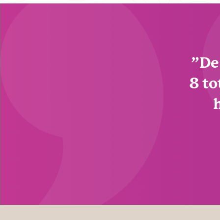
”De
8 to