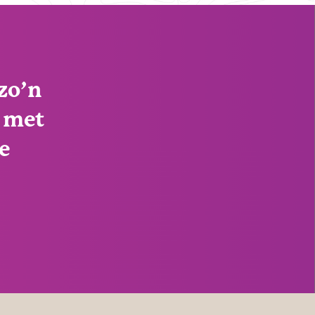
zo’n
g met
e