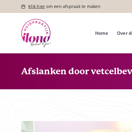
Ga
Klik hier
om een afspraak te maken
naar
inhoud
Home
Over d
Afslanken door vetcelbev