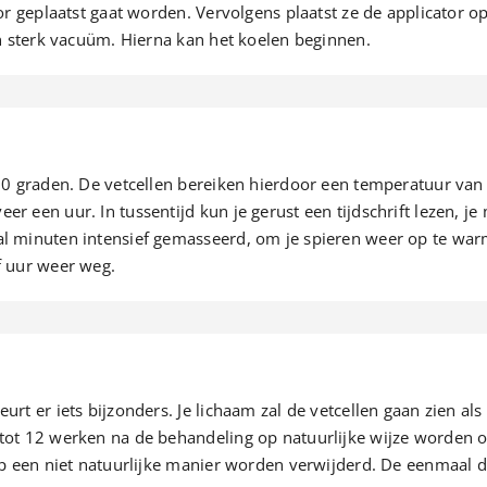
or geplaatst gaat worden. Vervolgens plaatst ze de applicator o
en sterk vacuüm. Hierna kan het koelen beginnen.
10 graden. De vetcellen bereiken hierdoor een temperatuur van 2
 een uur. In tussentijd kun je gerust een tijdschrift lezen, je
l minuten intensief gemasseerd, om je spieren weer op te warm
f uur weer weg.
rt er iets bijzonders. Je lichaam zal de vetcellen gaan zien als
ot 12 werken na de behandeling op natuurlijke wijze worden opg
op een niet natuurlijke manier worden verwijderd. De eenmaal 