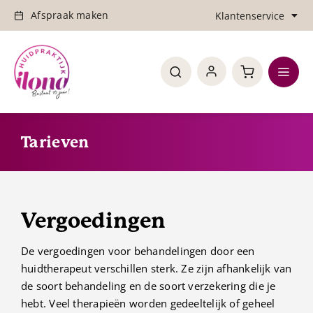
Ga
Afspraak maken
Klantenservice
naar
inhoud
Retourneren
Toggl
Verzenden & bezorging
Navig
Home
Tarieven
Over de praktijk
Behandelingen
Vergoedingen
Updates
De vergoedingen voor behandelingen door een
Shop
huidtherapeut verschillen sterk. Ze zijn afhankelijk van
de soort behandeling en de soort verzekering die je
hebt. Veel therapieën worden gedeeltelijk of geheel
Tarieven