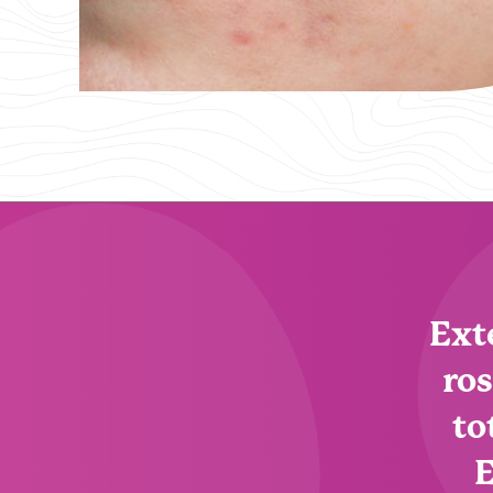
Ext
ros
to
E