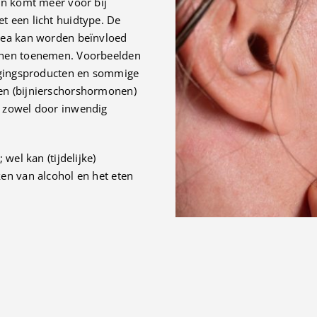
en komt meer voor bij
t een licht huidtype. De
cea kan worden beïnvloed
nnen toenemen. Voorbeelden
orgingsproducten en sommige
en (bijnierschorshormonen)
, zowel door inwendig
wel kan (tijdelijke)
en van alcohol en het eten