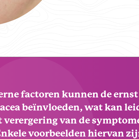
erne factoren kunnen de ernst
acea beïnvloeden, wat kan le
t verergering van de symptom
nkele voorbeelden hiervan zi