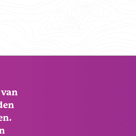
 van
iden
en.
jn