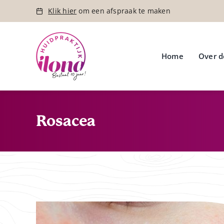
Ga
Klik hier
om een afspraak te maken
naar
inhoud
Home
Over d
Rosacea