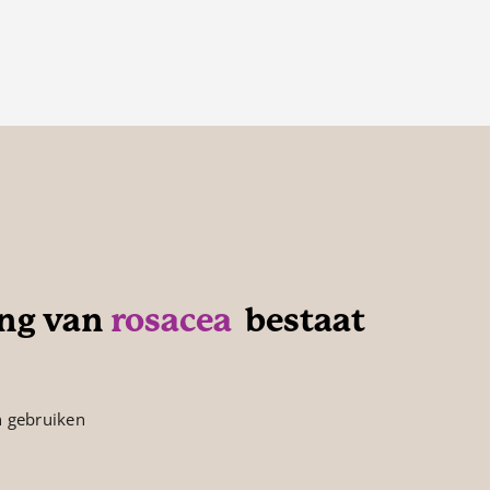
ing van
rosacea
bestaat
n gebruiken