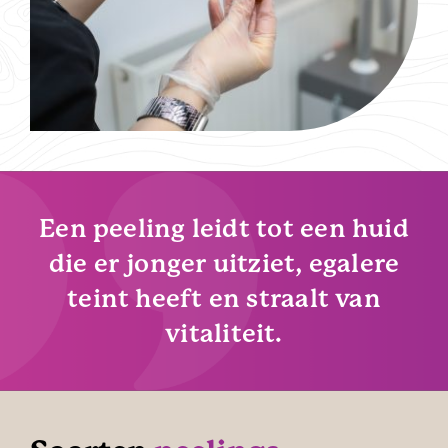
Een peeling leidt tot een huid
die er jonger uitziet, egalere
teint heeft en straalt van
vitaliteit.