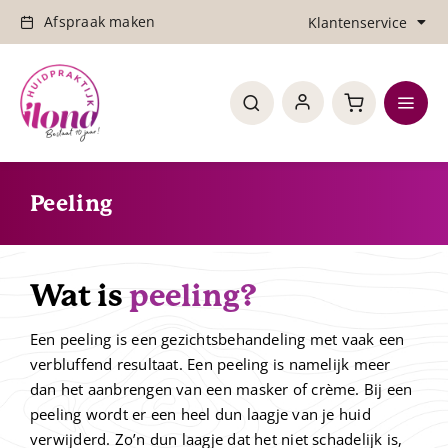
Ga
Afspraak maken
Klantenservice
naar
inhoud
Retourneren
Toggl
Verzenden & bezorging
Navig
Home
Peeling
Over de praktijk
Behandelingen
Wat is
peeling?
Updates
Een peeling is een gezichtsbehandeling met vaak een
verbluffend resultaat. Een peeling is namelijk meer
Shop
dan het aanbrengen van een masker of crème. Bij een
peeling wordt er een heel dun laagje van je huid
Tarieven
verwijderd. Zo’n dun laagje dat het niet schadelijk is,