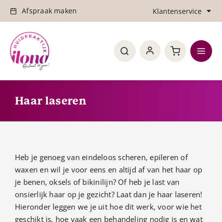
Ga
Afspraak maken
Klantenservice
naar
inhoud
Retourneren
Toggl
Verzenden & bezorging
Navig
Home
Haar laseren
Over de praktijk
Behandelingen
Heb je genoeg van eindeloos scheren, epileren of
Updates
waxen en wil je voor eens en altijd af van het haar op
je benen, oksels of bikinilijn? Of heb je last van
Shop
onsierlijk haar op je gezicht? Laat dan je haar laseren!
Hieronder leggen we je uit hoe dit werk, voor wie het
Tarieven
geschikt is, hoe vaak een behandeling nodig is en wat