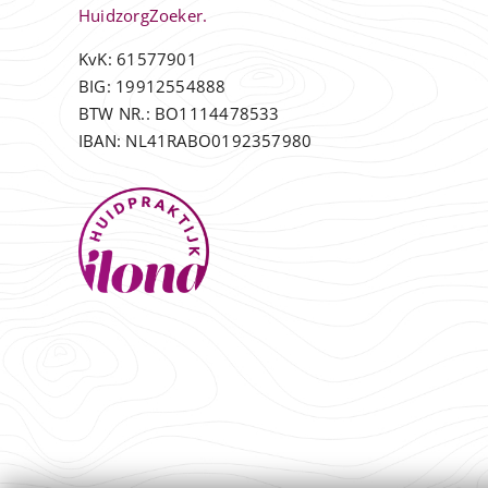
HuidzorgZoeker.
KvK: 61577901
BIG: 19912554888
BTW NR.: BO1114478533
IBAN: NL41RABO0192357980