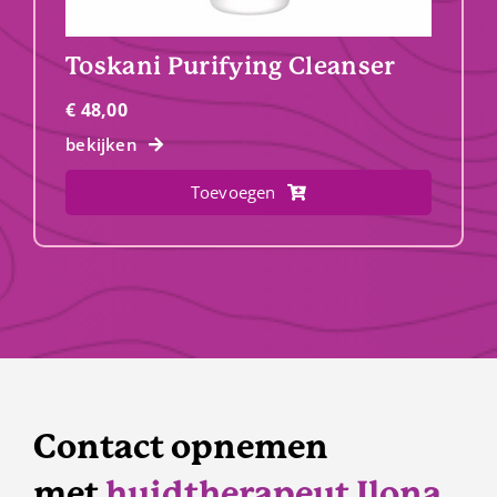
Toskani Purifying Cleanser
€
48,00
bekijken
Toevoegen
Contact opnemen
met
huidtherapeut Ilona