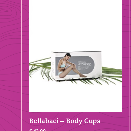
Bellabaci – Body Cups
€
42,00