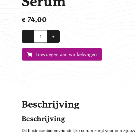
Serum
€
74,00
Biome+
Dew
Toevoegen aan winkelwagen
Bright
Serum
aantal
Beschrijving
Beschrijving
Dit huidmicrobioomvriendelijke serum zorgt voor een zijdeza