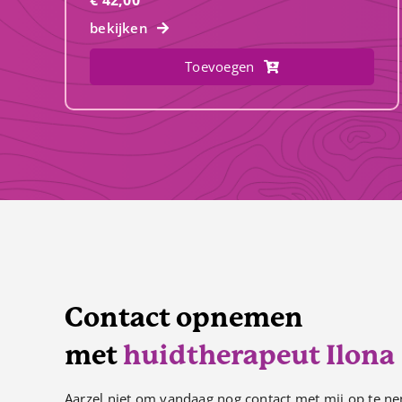
bekijken
Toevoegen
Contact opnemen
met
huidtherapeut Ilona
Aarzel niet om vandaag nog contact met mij op te ne