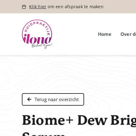
Ga
Klik hier
om een afspraak te maken
naar
inhoud
Home
Over d
Terug naar overzicht
Biome+ Dew Bri