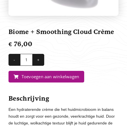
Contact
Biome + Smoothing Cloud Crème
€
76,00
Biome
+
Toevoegen aan winkelwagen
Smoothing
Cloud
Crème
Beschrijving
aantal
Een hydraterende crème die het huidmicrobioom in balans
houdt en zorgt voor een gezonde, veerkrachtige huid. Door
de luchtige, wolkachtige textuur blijft je huid gedurende de