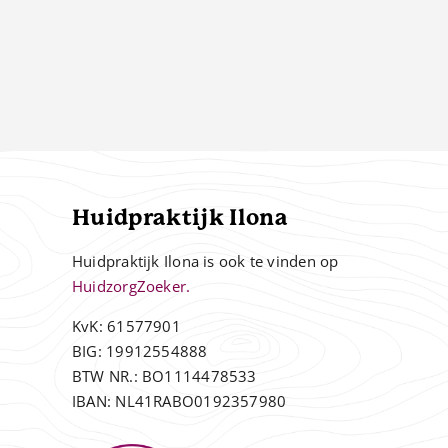
Huidpraktijk Ilona
Huidpraktijk Ilona is ook te vinden op
HuidzorgZoeker.
KvK: 61577901
BIG: 19912554888
BTW NR.: BO1114478533
IBAN: NL41RABO0192357980