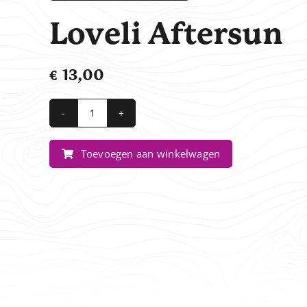
Loveli Aftersun
€
13,00
Loveli
Aftersun
Toevoegen aan winkelwagen
aantal