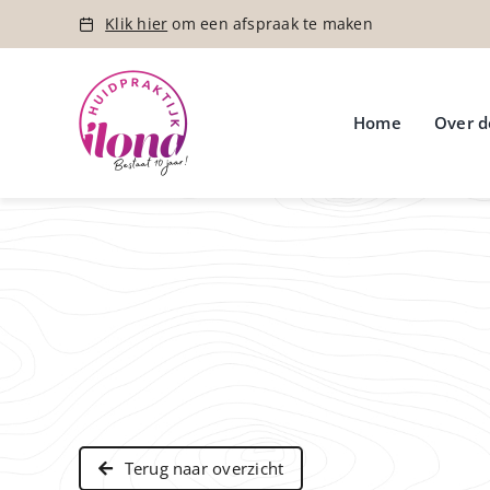
Ga
Klik hier
om een afspraak te maken
naar
inhoud
Home
Over d
Terug naar overzicht