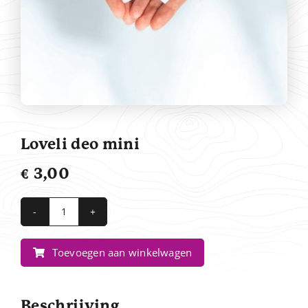
Contact
Loveli deo mini
€
3,00
Loveli
deo
Toevoegen aan winkelwagen
mini
aantal
Beschrijving