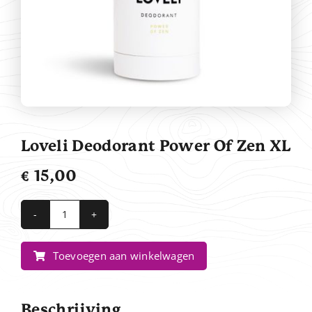
Contact
Loveli Deodorant Power Of Zen XL
€
15,00
Loveli
Deodorant
Toevoegen aan winkelwagen
Power
Of
Zen
Beschrijving
XL