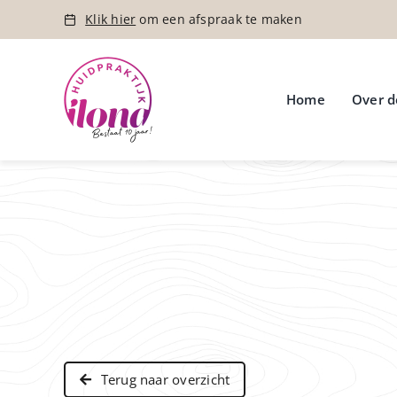
Ga
Klik hier
om een afspraak te maken
naar
inhoud
Home
Over d
Terug naar overzicht