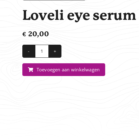
Loveli eye serum
€
20,00
Loveli
eye
Toevoegen aan winkelwagen
serum
aantal