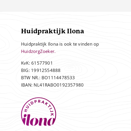
Huidpraktijk Ilona
Huidpraktijk Ilona is ook te vinden op
HuidzorgZoeker.
KvK: 61577901
BIG: 19912554888
BTW NR.: BO1114478533
IBAN: NL41RABO0192357980