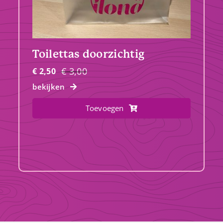
Toilettas doorzichtig
€
3,00
€
2,50
Oorspronkelijke
Huidige
bekijken
prijs
prijs
was:
is:
Toevoegen
€ 3,00.
€ 2,50.