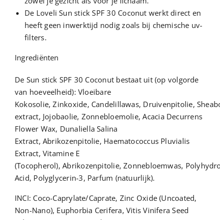
zowel je gezicht als voor je lichaam.
De Loveli Sun stick SPF 30 Coconut werkt direct en
heeft geen inwerktijd nodig zoals bij chemische uv-
filters.
Ingrediënten
De Sun stick SPF 30 Coconut bestaat uit (op volgorde
van hoeveelheid):
Vloeibare
Kokosolie
,
Zinkoxide
,
Candelillawas
,
Druivenpitolie
,
Sheab
extract
,
Jojobaolie
,
Zonnebloemolie
,
Acacia Decurrens
Flower Wax
,
Dunaliella Salina
Extract
,
Abrikozenpitolie
,
Haematococcus Pluvialis
Extract
,
Vitamine E
(Tocopherol)
,
Abrikozenpitolie
,
Zonnebloemwas
,
Polyhydro
Acid
,
Polyglycerin-3
,
Parfum (natuurlijk)
.
INCI:
Coco-Caprylate/Caprate
,
Zinc Oxide (Uncoated,
Non-Nano)
,
Euphorbia Cerifera
,
Vitis Vinifera Seed