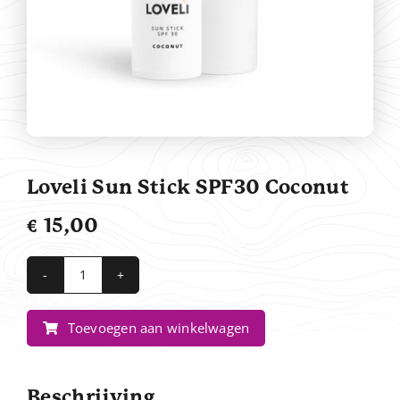
Contact
Loveli Sun Stick SPF30 Coconut
€
15,00
Loveli
Sun
Toevoegen aan winkelwagen
Stick
SPF30
Coconut
Beschrijving
aantal