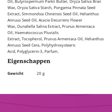
Oil
,
Butyrospermum Parkii Butter
,
Oryza Sativa Bran
Wax
,
Oryza Sativa Starch
,
Pongamia Pinnata Seed
Extract
,
Simmondsia Chinensis Seed Oil
,
Helianthus
Annuus Seed Oil
,
Acacia Decurrens Flower
Wax
,
Dunaliella Salina Extract
,
Prunus Armeniaca
Oil
,
Haematococcus Pluvialis
Extract
,
Tocopherol
,
Prunus Armeniaca Oil
,
Helianthus
Annuus Seed Cera
,
Polyhydroxystearic
Acid
,
Polyglycerin-3
,
Parfum
.
Eigenschappen
Gewicht
20 g