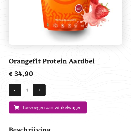
Contact
Orangefit Protein Aardbei
€
34,90
Orangefit
Protein
Toevoegen aan winkelwagen
Aardbei
aantal
Beschrijving