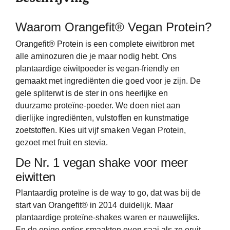
Waarom Orangefit® Vegan Protein?
Orangefit
®
Protein is een complete eiwitbron met
alle aminozuren die je maar nodig hebt. Ons
plantaardige eiwitpoeder is vegan-friendly en
gemaakt met ingrediënten die goed voor je zijn. De
gele spliterwt is de ster in ons heerlijke en
duurzame proteïne-poeder. We doen niet aan
dierlijke ingrediënten, vulstoffen en kunstmatige
zoetstoffen. Kies uit vijf smaken Vegan Protein,
gezoet met fruit en stevia.
De Nr. 1 vegan shake voor meer
eiwitten
Plantaardig proteïne is de way to go, dat was bij de
start van Orangefit
®
in 2014 duidelijk. Maar
plantaardige proteïne-shakes waren er nauwelijks.
En de enige opties smaakten even saai als ze eruit