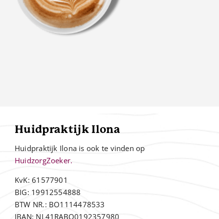
Huidpraktijk Ilona
Huidpraktijk Ilona is ook te vinden op
HuidzorgZoeker.
KvK: 61577901
BIG: 19912554888
BTW NR.: BO1114478533
IBAN: NL41RABO0192357980