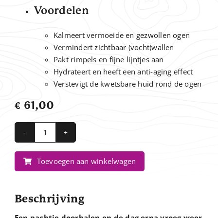
Voordelen
Kalmeert vermoeide en gezwollen ogen
Vermindert zichtbaar (vocht)wallen
Pakt rimpels en fijne lijntjes aan
Hydrateert en heeft een anti-aging effect
Verstevigt de kwetsbare huid rond de ogen
€
61,00
Ormedic
Balancing
Toevoegen aan winkelwagen
Eye
Lift
Gel
Beschrijving
aantal
Een nachtje doorhalen en de dag erna vroeg weer