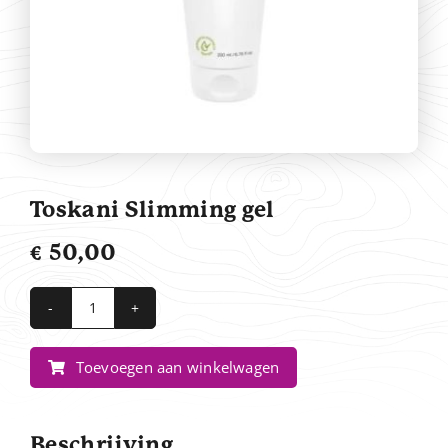
Contact
Toskani Slimming gel
€
50,00
Toskani
Slimming
Toevoegen aan winkelwagen
gel
aantal
Beschrijving