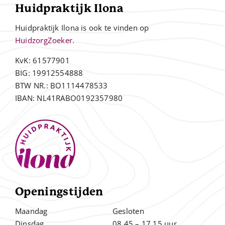
Huidpraktijk Ilona
Huidpraktijk Ilona is ook te vinden op
HuidzorgZoeker.
KvK: 61577901
BIG: 19912554888
BTW NR.: BO1114478533
IBAN: NL41RABO0192357980
Openingstijden
Maandag
Gesloten
Dinsdag
08.45 – 17.15 uur