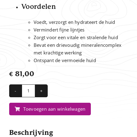
Voordelen
Voedt, verzorgt en hydrateert de huid
Vermindert fijne lijntjes
Zorgt voor een vitale en stralende huid
Bevat een drievoudig mineralencomplex
met krachtige werking
Ontspant de vermoeide huid
€
81,00
Vital
C
Toevoegen aan winkelwagen
Hydrating
Overnight
Mask
Beschrijving
aantal