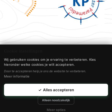
Cookie instellingen
Wij gebruiken cookies om je ervaring te verbeteren. Kies
hieronder welke cookies je wilt accepteren.
Door te accepteren help je ons de website te verbeteren.
Meer informatie
✓
Alles accepteren
© 2023 Huidpraktijk Ilona • Webdesign & realisatie
Alleen noodzakelijk
door
Modern Visuals
Meer opties
Afspraak maken