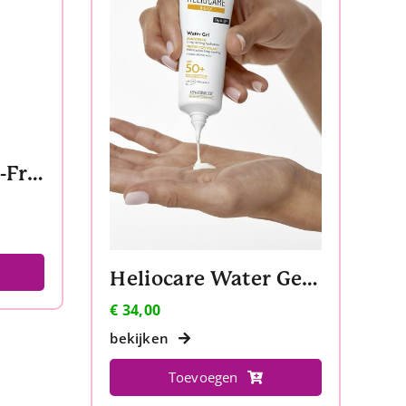
Heliocare Gel Oil-Free SPF 50
Heliocare Water Gel SPF 50
€
34,00
bekijken
Toevoegen