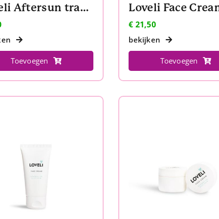
Loveli Aftersun travel size
0
€
21,50
ken
bekijken
Toevoegen
Toevoegen