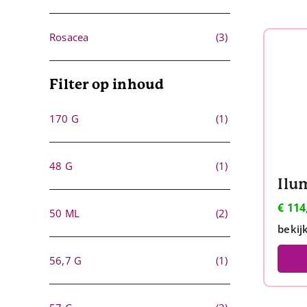
Rosacea
(3)
Filter op inhoud
170 G
(1)
48 G
(1)
€
114
50 ML
(2)
bekij
56,7 G
(1)