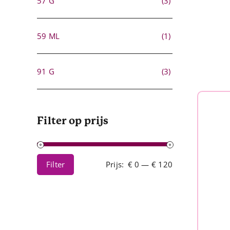
57 G
(3)
59 ML
(1)
91 G
(3)
Filter op prijs
Filter
Prijs:
€ 0
—
€ 120
Min.
Max.
prijs
prijs