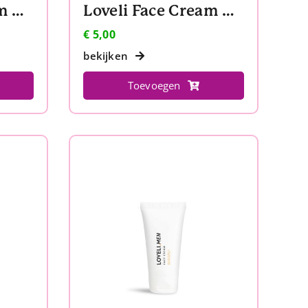
Loveli Face Cream Normal to dry skin
Loveli Face Cream Normal to dry skin travelsize
€
5,00
bekijken
Toevoegen