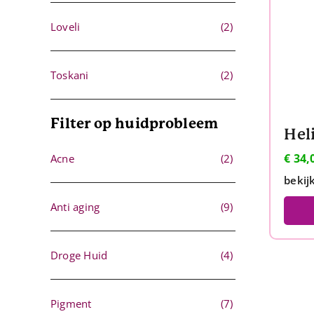
Loveli
(2)
Toskani
(2)
Filter op huidprobleem
€
34,
Acne
(2)
bekij
Anti aging
(9)
Droge Huid
(4)
Pigment
(7)