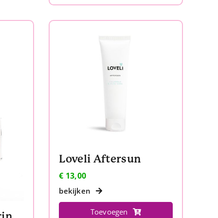
Loveli Aftersun
€
13,00
bekijken
Toevoegen
Image MD Restoring Brightening Crème