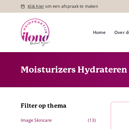
Ga
Klik hier
om een afspraak te maken
naar
inhoud
Home
Over d
Moisturizers Hydrateren
Filter op thema
Image Skincare
(13)