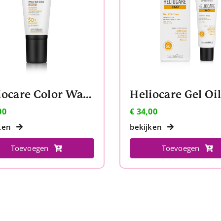
Heliocare Color Water Gel SPF 50 Beige
00
€
34,00
ken
bekijken
Toevoegen
Toevoegen