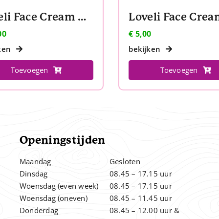
Loveli Face Cream Normal to oily Skin
00
€
5,00
ken
bekijken
Toevoegen
Toevoegen
Openingstijden
Maandag
Gesloten
Dinsdag
08.45 – 17.15 uur
Woensdag (even week)
08.45 – 17.15 uur
Woensdag (oneven)
08.45 – 11.45 uur
Donderdag
08.45 – 12.00
uur &