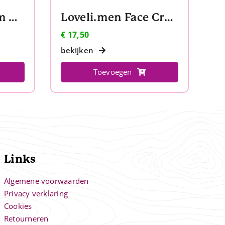
Loveli Face Cream Normal to oily skin travelsize
Loveli.men Face Cream
€
17,50
bekijken
Toevoegen
Links
Algemene voorwaarden
Privacy verklaring
Cookies
Retourneren