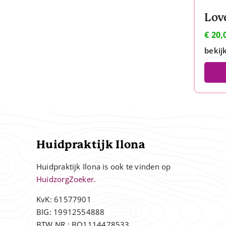
€
20,
bekij
Huidpraktijk Ilona
Huidpraktijk Ilona is ook te vinden op
HuidzorgZoeker.
KvK: 61577901
BIG: 19912554888
BTW NR.: BO1114478533