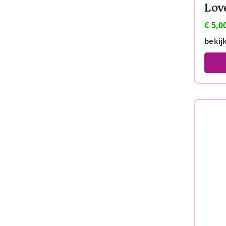
€
5,0
bekij