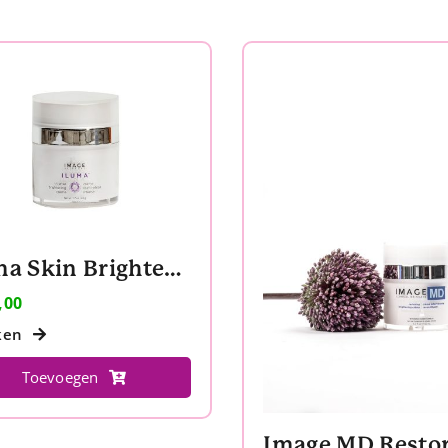
Iluma Skin Brightening Crème
,00
ken
Toevoegen