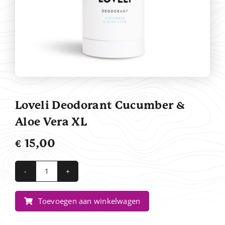
Contact
Loveli Deodorant Cucumber &
Aloe Vera XL
€
15,00
Loveli
Deodorant
Toevoegen aan winkelwagen
Cucumber
&