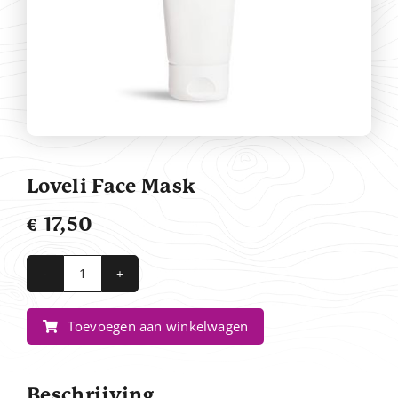
Contact
Loveli Face Mask
€
17,50
Loveli
Face
Toevoegen aan winkelwagen
Mask
aantal
Beschrijving