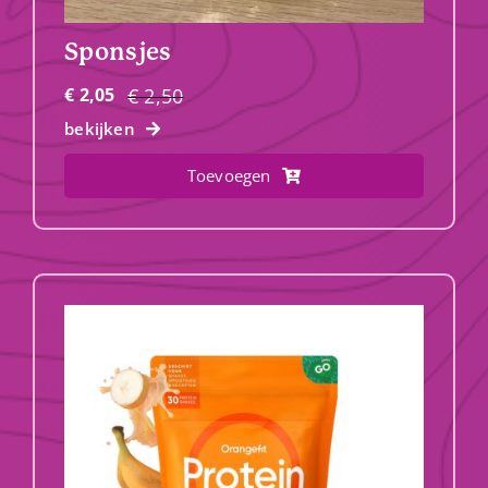
Sponsjes
€
2,50
€
2,05
Oorspronkelijke
Huidige
bekijken
prijs
prijs
was:
is:
Toevoegen
€ 2,50.
€ 2,05.