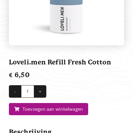
Contact
Loveli.men Refill Fresh Cotton
€
6,50
Loveli.men
Refill
Toevoegen aan winkelwagen
Fresh
Cotton
aantal
Beschrijving