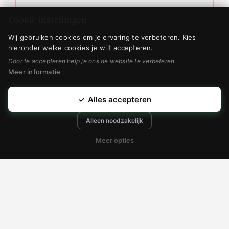
Cookie instellingen
Wij gebruiken cookies om je ervaring te verbeteren. Kies
hieronder welke cookies je wilt accepteren.
Door te accepteren help je ons de website te verbeteren.
Meer informatie
Daily Prevention Ultra Defense Moisturizer SPF 50
€
59,50
✓
Alles accepteren
bekijken
Alleen noodzakelijk
Toevoegen
Meer opties
Afspraak maken