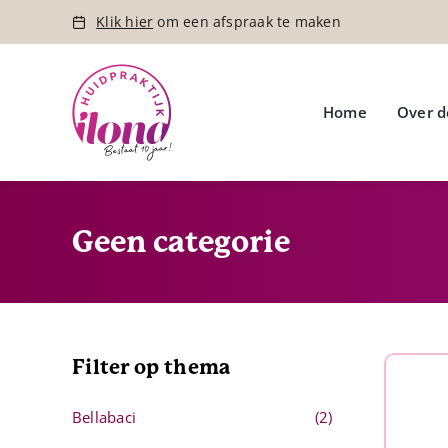
Ga
Klik hier
om een afspraak te maken
naar
inhoud
Home
Over d
Geen categorie
Filter op thema
Bellabaci
(2)