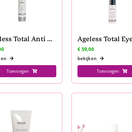
Ageless Total Anti Aging Serum
00
€
59,00
ken
bekijken
Toevoegen
Toevoegen