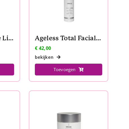
Ageless Total Eye Lift Crème
Ageless Total Facial Cleanser + Reinigingsponsjes
€
42,00
bekijken
Toevoegen