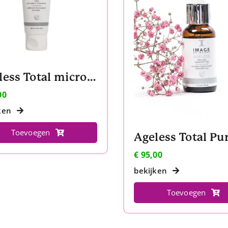
Ageless Total microderm exfoliator
00
ken
Toevoegen
€
95,00
bekijken
Toevoegen