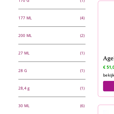
170 G
(1)
177 ML
(4)
200 ML
(2)
27 ML
(1)
€
51,
28 G
(1)
bekij
28,4 g
(1)
30 ML
(6)