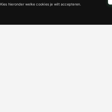
Kies hieronder welke cookies je wilt accepteren.
eaubon
Cadeaubon
,00
€
12,50
ken
bekijken
Toevoegen
Toevoegen