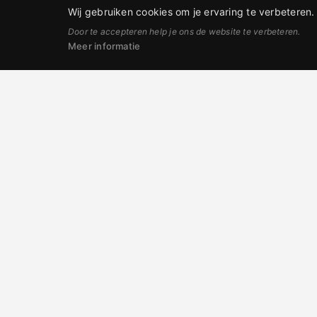
Wij gebruiken cookies om je ervaring te verbeteren. 
Door te accepteren help je ons de website te verbeteren.
Meer informatie
Cad
€
100
bekij