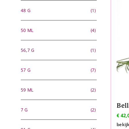
48 G
(1)
50 ML
(4)
56,7 G
(1)
57 G
(7)
59 ML
(2)
7 G
(2)
€
42,
bekij