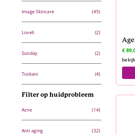
Image Skincare
(45)
Loveli
(2)
€
89,
Sunday
(2)
bekij
Toskani
(4)
Filter op huidprobleem
Acne
(14)
Anti aging
(32)