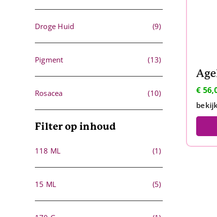
Droge Huid
(9)
Pigment
(13)
€
56,
Rosacea
(10)
bekij
Filter op inhoud
118 ML
(1)
15 ML
(5)