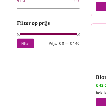
91 G
(4)
Filter op prijs
Filter
Prijs:
€ 0
—
€ 140
Min.
Max.
prijs
prijs
€
42,
bekij