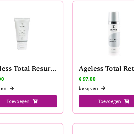
Ageless Total Resurfacing Masque
00
€
97,00
ken
bekijken
Toevoegen
Toevoegen