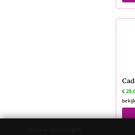
Cad
€
25,
bekij
Cookie instellingen