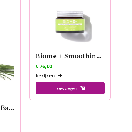
Biome + Smoothing Cloud Crème
€
76,00
bekijken
Toevoegen
Bellabaci – Cups Bambino Facial