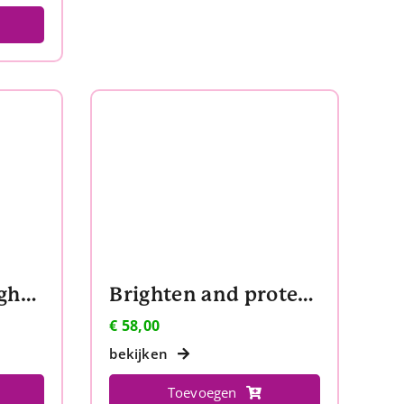
Biome+ Dew Bright Serum
Brighten and protect kit
€
58,00
bekijken
Toevoegen