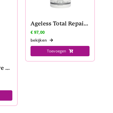
Ageless Total Repair Crème
€
97,00
bekijken
Toevoegen
Ageless Total Pure Hyaluronic Filler