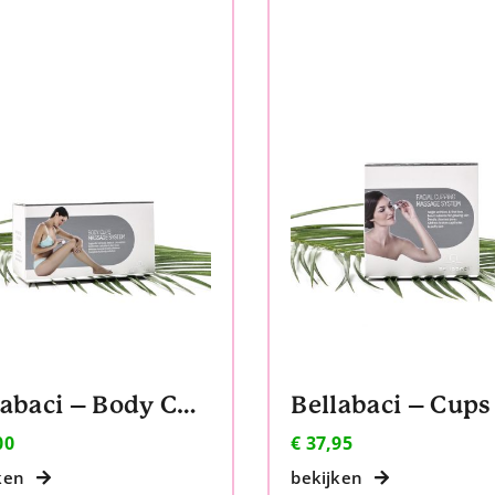
Bellabaci – Body Cups
00
€
37,95
ken
bekijken